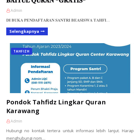
𝐁𝐀𝐈𝐓𝐔𝐋 𝐐𝐔𝐑𝐀𝐍 *𝐆𝐑𝐀𝐓𝐈𝐒*
Admin
𝐃𝐈 𝐁𝐔𝐊𝐀 𝐏𝐄𝐍𝐃𝐀𝐅𝐓𝐀𝐑𝐀𝐍 𝐒𝐀𝐍𝐓𝐑𝐈 𝐁𝐄𝐀𝐒𝐈𝐒𝐖𝐀 𝐓𝐀𝐇𝐅𝐈…
Selengkapnya
TAHFIZH
Pondok Tahfidz Lingkar Quran
Karawang
Admin
Hubungi no kontak tertera untuk informasi lebih lanjut. Harap
menghubungi nom…