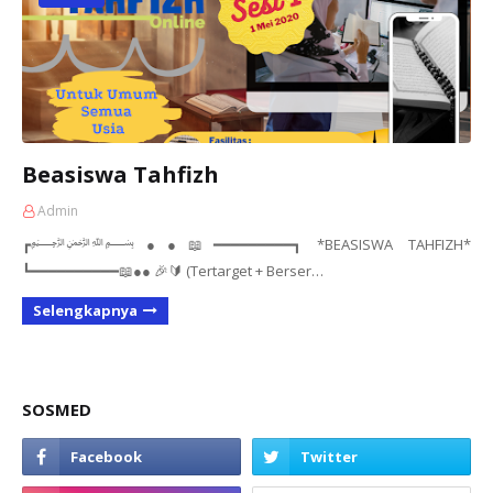
Beasiswa Tahfizh
Admin
┏﷽●●📖━━━━━━━━━┓ *BEASISWA TAHFIZH*
┗━━━━━━━━━━📖●● 🎉🔰 (Tertarget + Berser…
Selengkapnya
SOSMED