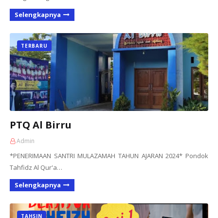
Selengkapnya
TERBARU
PTQ Al Birru
Admin
*PENERIMAAN SANTRI MULAZAMAH TAHUN AJARAN 2024* Pondok
Tahfidz Al Qur'a…
Selengkapnya
TAHSIN